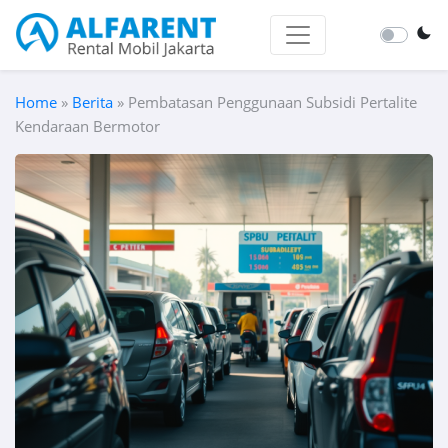
Home
»
Berita
»
Pembatasan Penggunaan Subsidi Pertalite
Kendaraan Bermotor