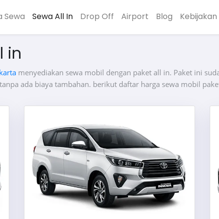
a Sewa
Sewa All In
Drop Off
Airport
Blog
Kebijakan 
 in
karta
menyediakan sewa mobil dengan paket all in. Paket ini suda
 tanpa ada biaya tambahan. berikut daftar harga sewa mobil paket