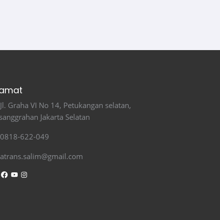
lamat
Jl. Graha VI No 14, Petukangan selatan,
sanggrahan Jakarta Selatan
0818-622-049
atrans.salim@gmail.com