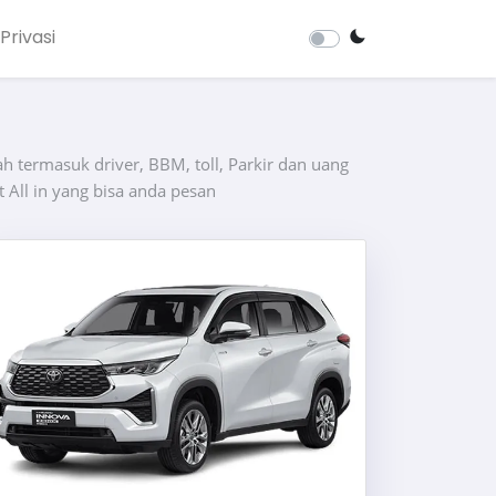
Privasi
h termasuk driver, BBM, toll, Parkir dan uang
 All in yang bisa anda pesan