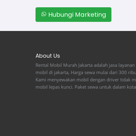
Hubungi Marketing
About Us
Rental Mobil Murah Jakarta adalah jasa layana
mobil di jakarta, Harga sewa mulai dari 300 ribu
Kami menyewakan mobil dengan driver tidak m
mobil lepas kunci. Paket sewa untuk dalam kota