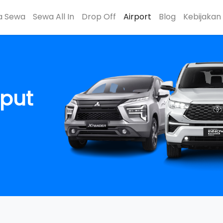
a Sewa
Sewa All In
Drop Off
Airport
Blog
Kebijakan 
put