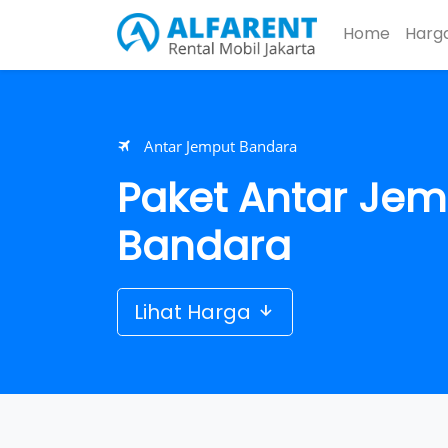
Home
Harg
Antar Jemput Bandara
Paket Antar Jem
Bandara
Lihat Harga