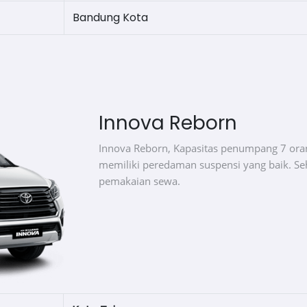
Bandung Kota
Innova Reborn
Innova Reborn, Kapasitas penumpang 7 ora
memiliki peredaman suspensi yang baik. 
pemakaian sewa.